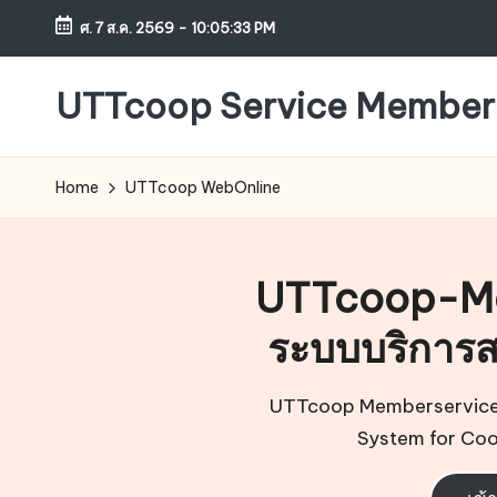
ศ. 7 ส.ค. 2569
-
10:05:35 PM
Skip
to
UTTcoop Service Member
content
Home
UTTcoop WebOnline
UTTcoop-M
ระบบบริการ
UTTcoop Memberservice: 
System for Co